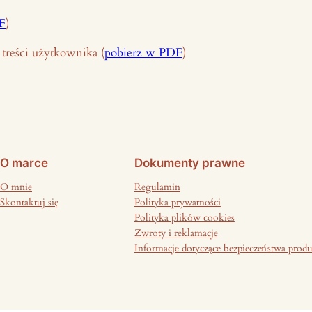
F
)
treści użytkownika (
pobierz w PDF
)
O marce
Dokumenty prawne
O mnie
Regulamin
Skontaktuj się
Polityka prywatności
Polityka plików cookies
Zwroty i reklamacje
Informacje dotyczące bezpieczeństwa prod