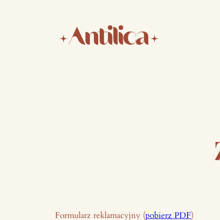
Przejdź
do
treści
Formularz reklamacyjny (
pobierz PDF
)