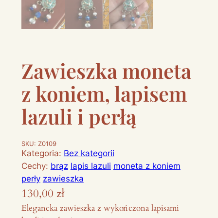
Zawieszka moneta
z koniem, lapisem
lazuli i perłą
SKU:
Z0109
Kategoria:
Bez kategorii
Cechy:
brąz
lapis lazuli
moneta z koniem
perły
zawieszka
130,00
zł
Elegancka zawieszka z wykończona lapisami