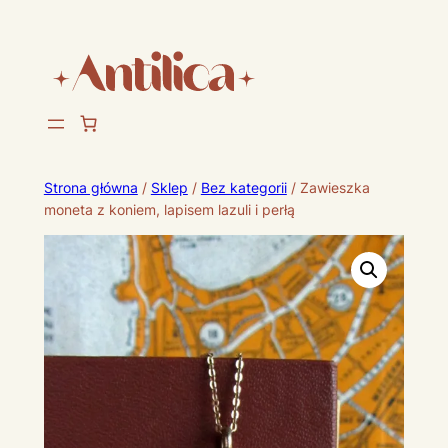
Strona główna
/
Sklep
/
Bez kategorii
/ Zawieszka
moneta z koniem, lapisem lazuli i perłą