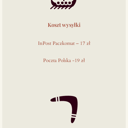
m
l
a
Koszt wysyłki
z
u
l
InPost Paczkomat – 17 zł
i
i
Poczta Polska -19 zł
p
e
r
ł
ą