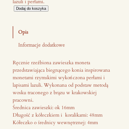
lazuli i perłami.
i
Dodaj do koszyka
l
o
ś
Opis
ć
Informacje dodatkowe
Z
a
w
Ręcznie rzeźbiona zawieszka moneta
i
przedstawiająca biegnącego konia inspirowana
e
monetami rzymskimi wykończona perłami i
s
lapisami lazuli. Wykonana od podstaw metodą
z
wosku traconego z brązu w krakowskiej
k
pracowni.
a
Średnica zawieszki: ok 16mm
m
Długość z kółeczkiem i koralikami: 48mm
o
Kółeczko o średnicy wewnętrznej: 4mm
n