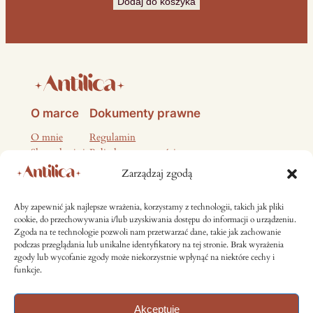
Dodaj do koszyka
O marce
Dokumenty prawne
O mnie
Regulamin
Skontaktuj się
Polityka prywatności
Polityka plików cookies
Zarządzaj zgodą
Zwroty i reklamacje
Informacje dotyczące bezpieczeństwa produktu
Aby zapewnić jak najlepsze wrażenia, korzystamy z technologii, takich jak pliki
cookie, do przechowywania i/lub uzyskiwania dostępu do informacji o urządzeniu.
Media społecznościowe
Zgoda na te technologie pozwoli nam przetwarzać dane, takie jak zachowanie
podczas przeglądania lub unikalne identyfikatory na tej stronie. Brak wyrażenia
zgody lub wycofanie zgody może niekorzystnie wpłynąć na niektóre cechy i
Instagram
Facebook
funkcje.
Akceptuję