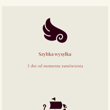
e
t
a
z
k
o
n
i
Szybka wysyłka
e
m
3 dni od momentu zamówienia
,
l
a
p
i
s
e