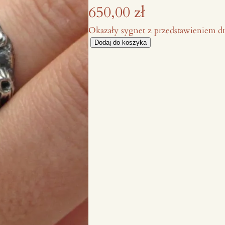
650,00
zł
Okazały sygnet z przedstawieniem d
i
Dodaj do koszyka
l
o
ś
ć
S
y
g
n
e
t
z
e
s