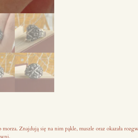
r
e
b
r
a
D
n
o
M
o
r
s
k
i
e
 morza. Znajdują się na nim pąkle, muszle oraz okazała rozgw
owni.