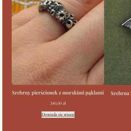
Srebrny pierścionek z morskimi pąklami
Srebrna 
340,00
zł
Dowiedz się więcej