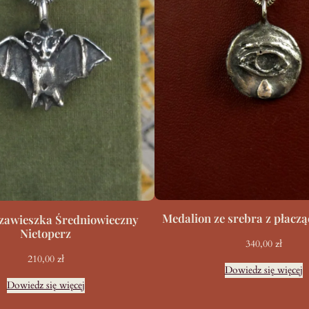
Medalion ze srebra z płacz
zawieszka Średniowieczny
Nietoperz
340,00
zł
210,00
zł
Dowiedz się więcej
Dowiedz się więcej