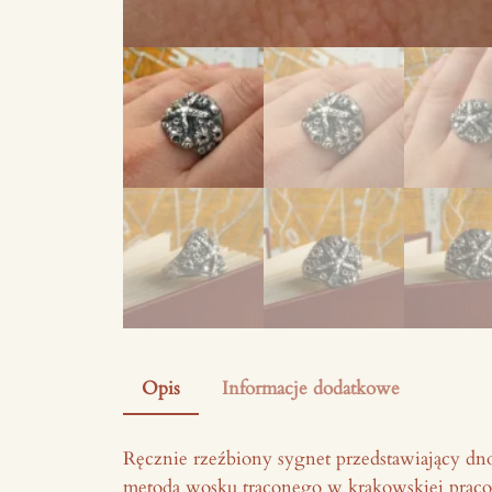
Opis
Informacje dodatkowe
Ręcznie rzeźbiony sygnet przedstawiający dno
metodą wosku traconego w krakowskiej prac