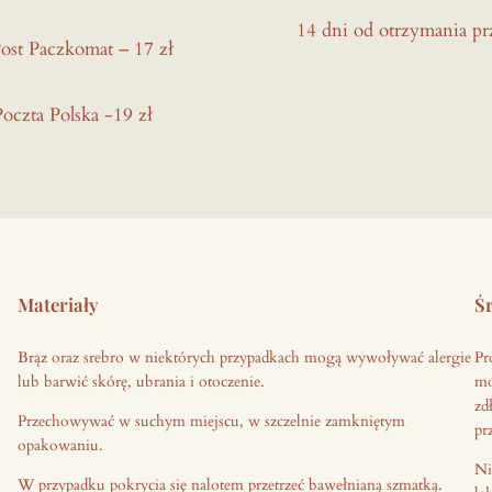
14 dni od otrzymania pr
ost Paczkomat – 17 zł
Poczta Polska -19 zł
Materiały
Śr
Brąz oraz srebro w niektórych przypadkach mogą wywoływać alergie
Pr
lub barwić skórę, ubrania i otoczenie.
mo
zd
Przechowywać w suchym miejscu, w szczelnie zamkniętym
pr
opakowaniu.
Ni
W przypadku pokrycia się nalotem przetrzeć bawełnianą szmatką.