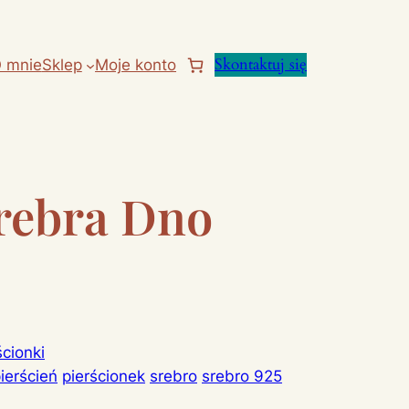
Skontaktuj się
 mnie
Sklep
Moje konto
srebra Dno
ścionki
ierścień
pierścionek
srebro
srebro 925