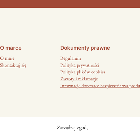
O marce
Dokumenty prawne
O mnie
Regulamin
Skontaktuj się
Polityka prywatności
Polityka plików cookies
Zwroty i reklamacje
Informacje dotyczące bezpieczeństwa prod
Zarządzaj zgodą
Antilica © 2026 | All rights reserved