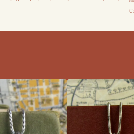
le
Ut