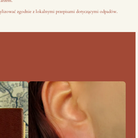
karzem.
ylizować zgodnie z lokalnymi przepisami dotyczącymi odpadów.