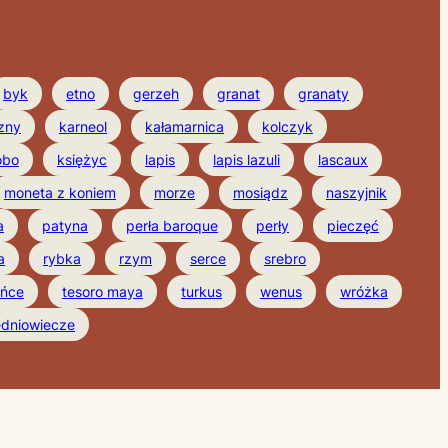
byk
etno
gerzeh
granat
granaty
zny
karneol
kałamarnica
kolczyk
obo
księżyc
lapis
lapis lazuli
lascaux
moneta z koniem
morze
mosiądz
naszyjnik
a
patyna
perła baroque
perły
pieczęć
a
rybka
rzym
serce
srebro
ońce
tesoro maya
turkus
wenus
wróżka
edniowiecze