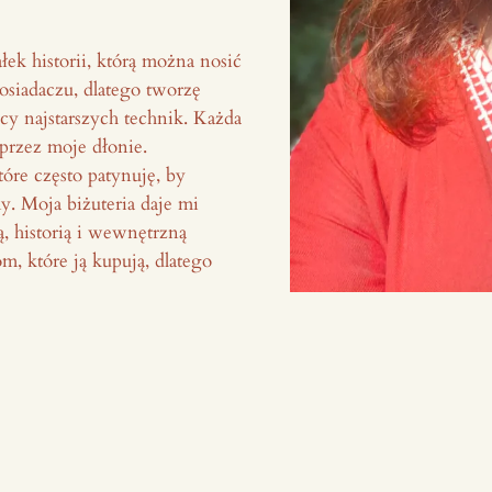
ałek historii, którą można nosić
osiadaczu, dlatego tworzę
y najstarszych technik. Każda
przez moje dłonie.
tóre często patynuję, by
y. Moja biżuteria daje mi
ą, historią i wewnętrzną
m, które ją kupują, dlatego