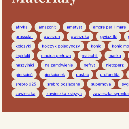
afryka
amazonit
ametyst
amore per il mare
grossular
gwiazda
gwiazdka
gwiazdki
kolczyki
kolczyk pojedynczy
konik
konik mo
lepidolit
macica perłowa
malachit
maska
naszyjniki
na zamówienie
nefryt
nietoperz
pierścień
pierścionek
postać
profondita
srebro 925
srebro pozłacane
supernova
syg
zawieszka
zawieszka księżyc
zawieszka syrenka