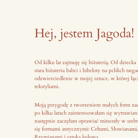
Hej, jestem Jagoda!
Od kilku lat zajmuję się biżuterią. Od dzieck
stara biżuteria babci i bibeloty na pchlich tar
odzwierciedlenie w mojej sztuce, w której łąc
tekstyliami.
Moją przygodę z tworzeniem małych form zacz
po kilku latach zainteresowałam się wytrawian
następnie zaczęłam oprawiać minerały w srebr
się formami antycznymi: Celtami, Słowianami,
Rzymianami i sztuką ludową.