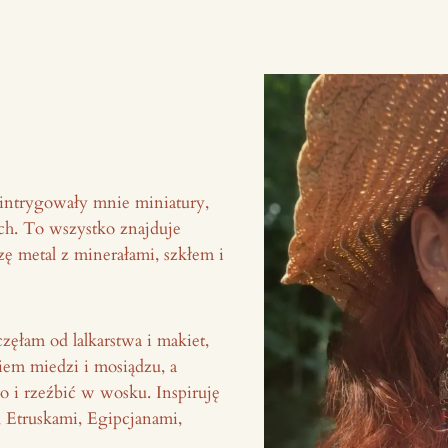
a intrygowały mnie miniatury,
gach. To wszystko znajduje
zę metal z minerałami, szkłem i
ęłam od lalkarstwa i makiet,
iem miedzi i mosiądzu, a
o i rzeźbić w wosku. Inspiruję
 Etruskami, Egipcjanami,