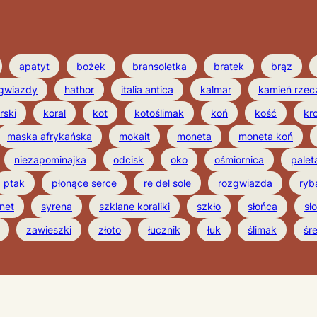
apatyt
bożek
bransoletka
bratek
brąz
gwiazdy
hathor
italia antica
kalmar
kamień rzec
rski
koral
kot
kotoślimak
koń
kość
kr
maska afrykańska
mokait
moneta
moneta koń
niezapominajka
odcisk
oko
ośmiornica
palet
ptak
płonące serce
re del sole
rozgwiazda
ryb
net
syrena
szklane koraliki
szkło
słońca
sł
zawieszki
złoto
łucznik
łuk
ślimak
śr