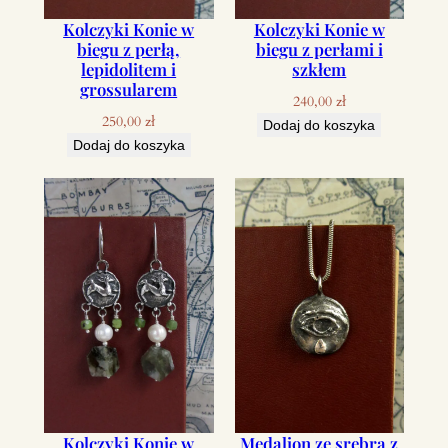
Kolczyki Konie w
Kolczyki Konie w
biegu z perłą,
biegu z perłami i
lepidolitem i
szkłem
grossularem
240,00
zł
250,00
zł
Dodaj do koszyka
Dodaj do koszyka
Kolczyki Konie w
Medalion ze srebra z