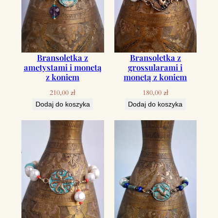
Bransoletka z
Bransoletka z
ametystami i monetą
grossularami i
z koniem
monetą z koniem
210,00
zł
180,00
zł
Dodaj do koszyka
Dodaj do koszyka