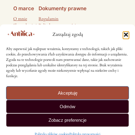
O marce
Dokumenty prawne
O mnie
Regulamin
Skontaktuj się
Polityka prywatności
Polityka plików cookies
Zarządzaj zgodą
Zwroty i reklamacje
Informacje dotyczące bezpieczeństwa produktu
Aby zapewnić jak najlepsze wrażenia, korzystamy z technologii, takich jak pliki
cookie, do przechowywania i/lub uzyskiwania dostępu do informacji o urządzeniu.
Media społecznościowe
Zgoda na te technologie pozwoli nam przetwarzać dane, takie jak zachowanie
podczas przeglądania lub unikalne identyfikatory na tej stronie. Brak wyrażenia
zgody lub wycofanie zgody może niekorzystnie wpłynąć na niektóre cechy i
Instagram
Facebook
funkcje.
Akceptuję
Antilica © 2026 | All rights reserved
Odmów
Zobacz preferencje
Biżuteria inspirowana zachwytem
Polityka plików cookies
Polityka prywatności