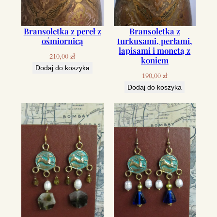
Bransoletka z pereł z
Bransoletka z
ośmiornicą
turkusami, perłami,
lapisami i monetą z
210,00
zł
koniem
Dodaj do koszyka
190,00
zł
Dodaj do koszyka