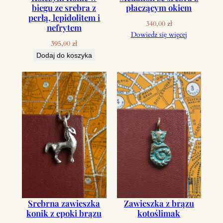
biegu ze srebra z
płaczącym okiem
perłą, lepidolitem i
340,00
zł
nefrytem
Dowiedz się więcej
395,00
zł
Dodaj do koszyka
Srebrna zawieszka
Zawieszka z brązu
konik z epoki brązu
kotoślimak