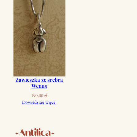
Zawieszka ze srebra
Wenus
190,00
zł
Dowiedz się więcej